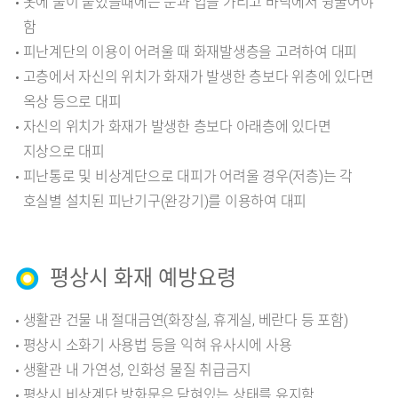
옷에 불이 붙었을때에는 눈과 입을 가리고 바닥에서 뒹굴어야
함
피난계단의 이용이 어려울 때 화재발생층을 고려하여 대피
고층에서 자신의 위치가 화재가 발생한 층보다 위층에 있다면
옥상 등으로 대피
자신의 위치가 화재가 발생한 층보다 아래층에 있다면
지상으로 대피
피난통로 및 비상계단으로 대피가 어려울 경우(저층)는 각
호실별 설치된 피난기구(완강기)를 이용하여 대피
평상시 화재 예방요령
생활관 건물 내 절대금연(화장실, 휴게실, 베란다 등 포함)
평상시 소화기 사용법 등을 익혀 유사시에 사용
생활관 내 가연성, 인화성 물질 취급금지
평상시 비상계단 방화문은 닫혀있는 상태를 유지함